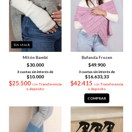
Sin stock
Mitón Bambi
Bufanda Frozen
$30.000
$49.900
3
cuotas sin interés de
3
cuotas sin interés de
$10.000
$16.633,33
$25.500
$42.415
con
Transferencia
con
Transferencia
o depósito
o depósito
COMPRAR