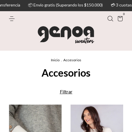
📦 Envío gratis (Superando los $150.000)
💳 3 cuotas sin interés -
0
Inicio
.
Accesorios
Accesorios
Filtrar