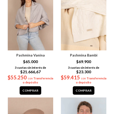
Pashmina Vanina
Pashmina Bambi
$65.000
$69.900
3
cuotas sin interés de
3
cuotas sin interés de
$21.666,67
$23.300
$55.250
$59.415
con
Transferencia
con
Transferencia
o depósito
o depósito
COMPRAR
COMPRAR