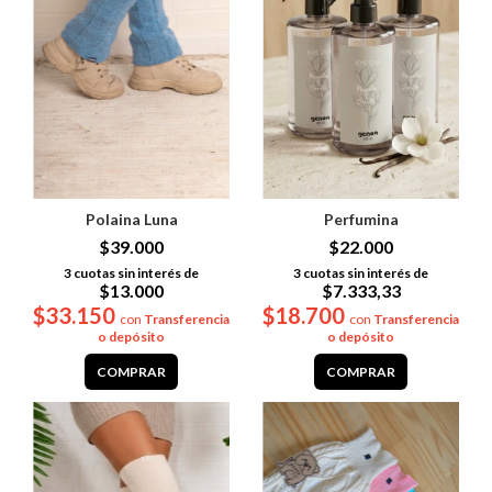
Perfumina
Polaina Luna
$22.000
$39.000
3
cuotas sin interés de
3
cuotas sin interés de
$7.333,33
$13.000
$18.700
$33.150
con
Transferencia
con
Transferencia
o depósito
o depósito
COMPRAR
COMPRAR