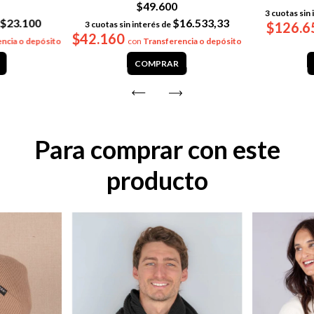
$49.600
3
cuotas sin 
$23.100
$16.533,33
3
cuotas sin interés de
$126.
$42.160
ncia o depósito
con
Transferencia o depósito
COMPRAR
Para comprar con este
producto