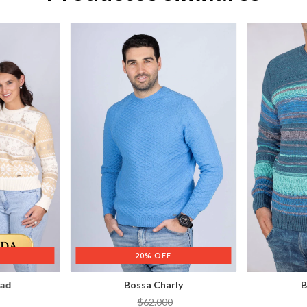
20
%
OFF
dad
Bossa Charly
B
$62.000