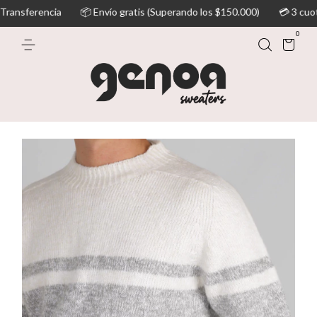
ia
📦 Envío gratis (Superando los $150.000)
💳 3 cuotas sin interé
0