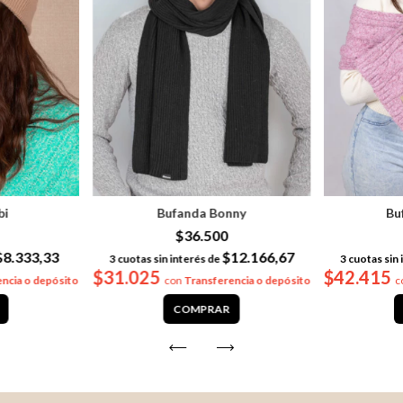
bi
Bufanda Bonny
Bu
$36.500
$8.333,33
$12.166,67
3
cuotas sin interés de
3
cuotas sin 
$31.025
$42.415
ncia o depósito
con
Transferencia o depósito
c
COMPRAR