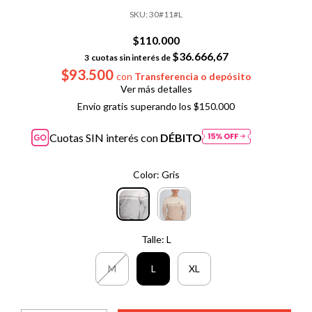
SKU:
30#11#L
$110.000
$36.666,67
3
cuotas sin interés de
$93.500
con
Transferencia o depósito
Ver más detalles
Envío gratis
superando los
$150.000
Cuotas SIN interés con
DÉBITO
Color:
Gris
Talle:
L
M
L
XL