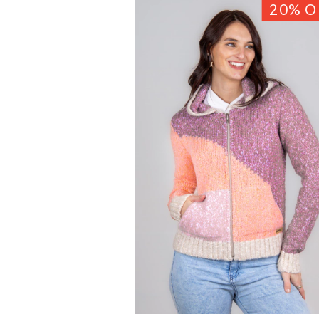
20
%
O