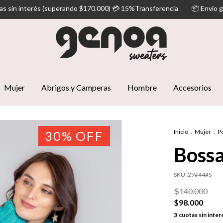
do $170.000) 💳 15%Transferencia
📦 Envío gratis (Superando los $1
Mujer
Abrigos y Camperas
Hombre
Accesorios
Inicio
.
Mujer
.
P
30
%
OFF
Bossa
SKU:
29#44#S
$140.000
$98.000
3
cuotas sin inter