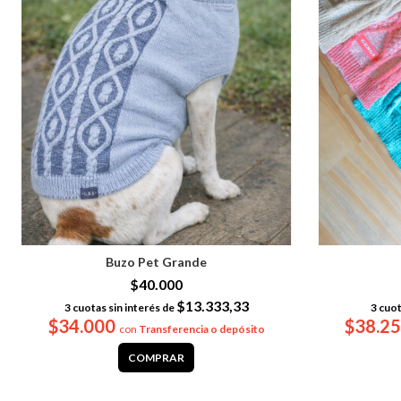
Buzo Pet Grande
$40.000
$13.333,33
3
cuotas sin interés de
3
cuot
$34.000
$38.2
con
Transferencia o depósito
COMPRAR