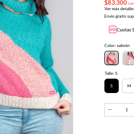
$83.300
co
Ver más detalle
Envío gratis
sup
Cuotas S
Color:
salmón
Talle:
S
S
M