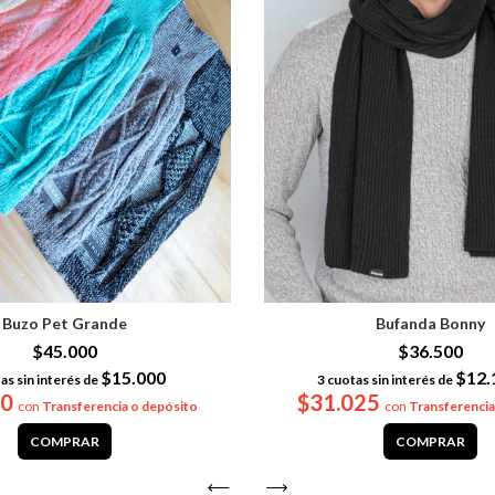
Buzo Pet Grande
Bufanda Bonny
$45.000
$36.500
$15.000
$12.
as sin interés de
3
cuotas sin interés de
50
$31.025
con
Transferencia o depósito
con
Transferencia
COMPRAR
COMPRAR