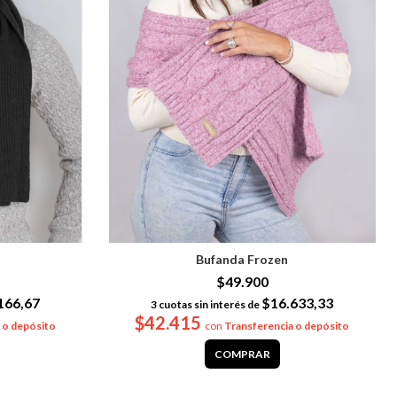
Bufanda Frozen
$49.900
166,67
$16.633,33
3
cuotas sin interés de
$42.415
 o depósito
con
Transferencia o depósito
COMPRAR