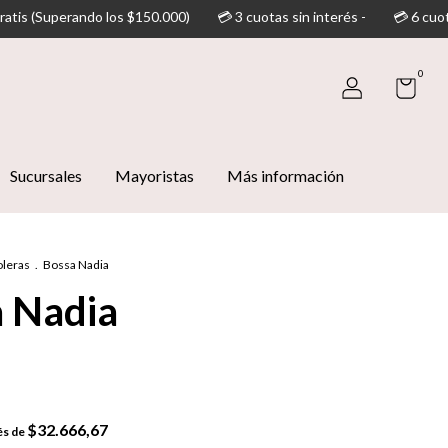
50.000)
💳 3 cuotas sin interés -
💳 6 cuotas sin interés (supera
0
Sucursales
Mayoristas
Más información
oleras
.
Bossa Nadia
 Nadia
$32.666,67
és de