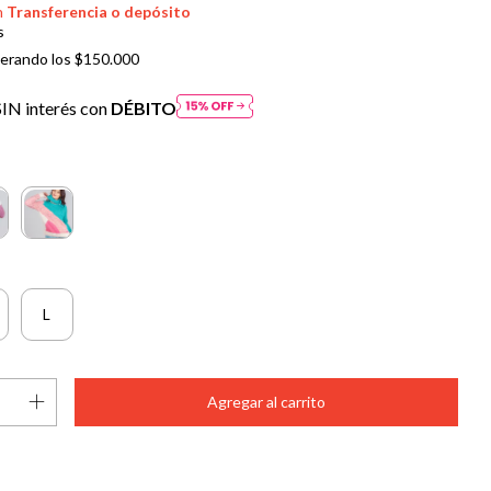
n
Transferencia o depósito
s
erando los
$150.000
IN interés con
DÉBITO
L