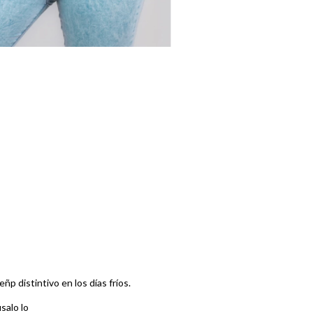
p distintivo en los días fríos.
salo lo