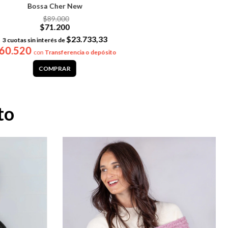
Bossa Cher New
$89.000
$71.200
$23.733,33
3
cuotas sin interés de
60.520
con
Transferencia o depósito
COMPRAR
to