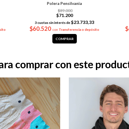
Polera Pensilvania
$89.000
$71.200
$23.733,33
3
cuotas sin interés de
$60.520
$
sito
con
Transferencia o depósito
COMPRAR
ara comprar con este produc