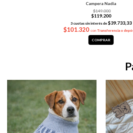
Campera Nadia
$149.000
$119.200
$39.733,33
3
cuotas sin interés de
$101.320
con
Transferencia o depó
COMPRAR
P