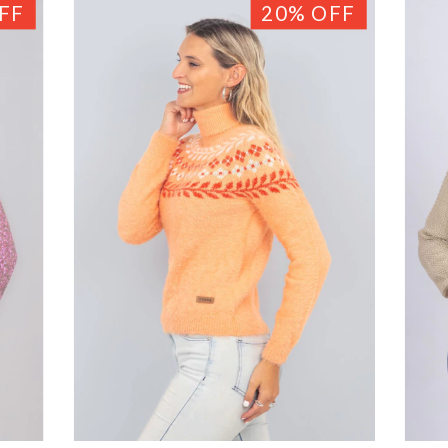
FF
20
%
OFF