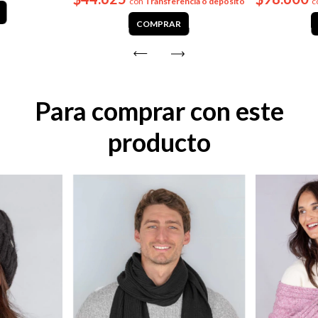
con
Transferencia o depósito
c
COMPRAR
Para comprar con este
producto