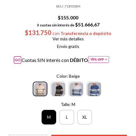
SKU:
71#03#M
$155.000
$51.666,67
3
cuotas sin interés de
$131.750
con
Transferencia o depósito
Ver más detalles
Envío gratis
Cuotas SIN interés con
DÉBITO
Color:
Beige
Talle:
M
M
L
XL