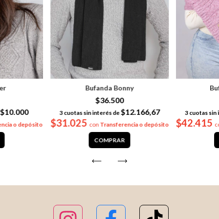
er
Bufanda Bonny
Bu
$36.500
$10.000
$12.166,67
3
cuotas sin interés de
3
cuotas sin 
$31.025
$42.415
ncia o depósito
con
Transferencia o depósito
c
COMPRAR