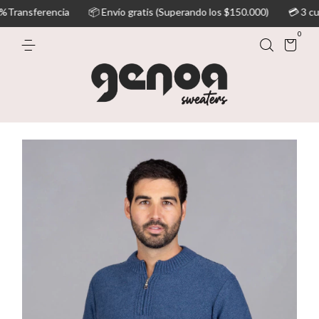
ncia
📦 Envío gratis (Superando los $150.000)
💳 3 cuotas sin int
0