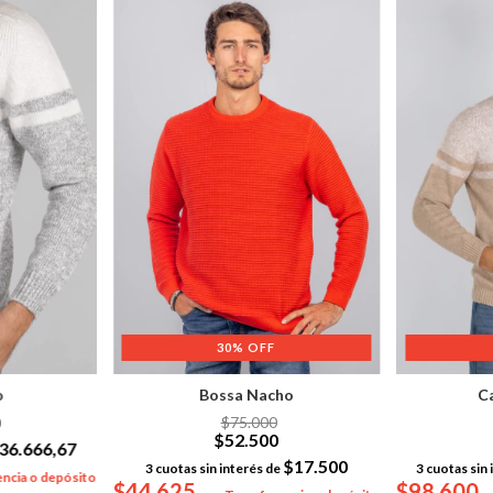
30
%
OFF
o
Bossa Nacho
C
0
$75.000
$52.500
36.666,67
$17.500
3
cuotas sin interés de
3
cuotas sin 
ncia o depósito
$44.625
$98.600