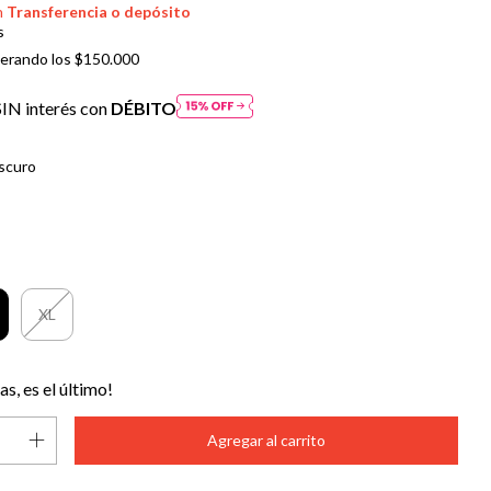
n
Transferencia o depósito
s
erando los
$150.000
IN interés con
DÉBITO
scuro
XL
as, es el último!