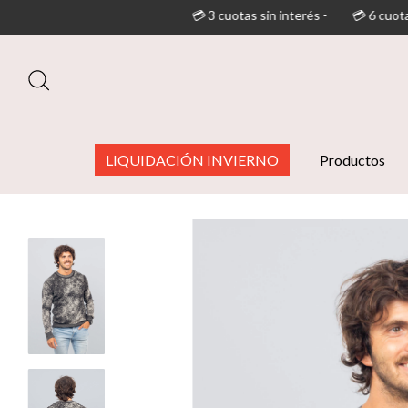
💳 3 cuotas sin interés -
💳 6 cuotas sin interés (superan
LIQUIDACIÓN INVIERNO
Productos