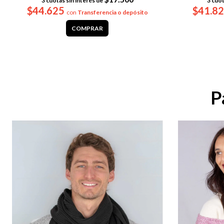
3
cuotas sin interés de
3
cuot
$44.625
$41.8
con
Transferencia o depósito
COMPRAR
P