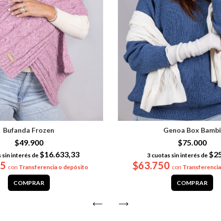
Bufanda Frozen
Genoa Box Bamb
$49.900
$75.000
$16.633,33
$2
 sin interés de
3
cuotas sin interés de
15
$63.750
con
Transferencia o depósito
con
Transferencia
COMPRAR
COMPRAR