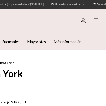
50.000)
💳 3 cuotas sin interés -
💳 6 cuotas sin interés (supera
0
Sucursales
Mayoristas
Más información
Bossa York
 York
$19.833,33
és de