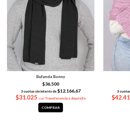
Bufanda Bonny
$36.500
$12.166,67
3
cuotas sin interés de
3
cuotas
$31.025
$42.4
con
Transferencia o depósito
COMPRAR