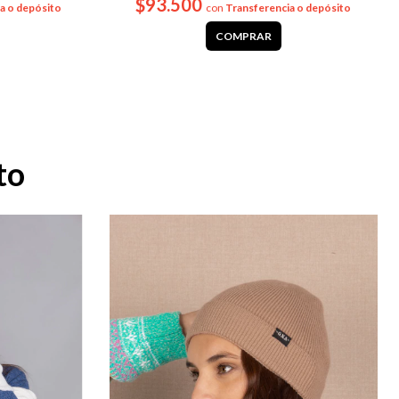
$93.500
a o depósito
con
Transferencia o depósito
COMPRAR
to