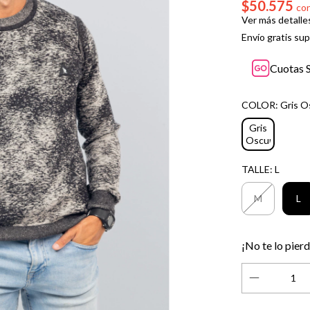
$50.575
co
Ver más detalle
Envío gratis
sup
Cuotas S
COLOR:
Gris O
Gris
Oscuro
TALLE:
L
M
L
¡No te lo pierd