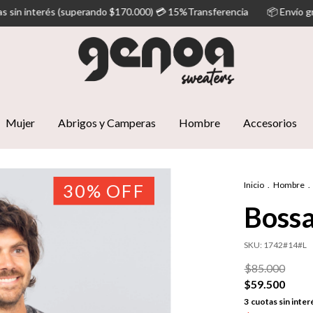
do $170.000) 💳 15%Transferencia
📦 Envío gratis (Superando los $1
Mujer
Abrigos y Camperas
Hombre
Accesorios
Inicio
.
Hombre
.
30
%
OFF
Bossa
SKU:
1742#14#L
$85.000
$59.500
3
cuotas sin inter