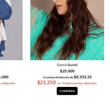
i
Gorro Bambi
$25.000
5.000
$8.333,33
3
cuotas sin interés de
$21.250
 o depósito
con
Transferencia o depósito
COMPRAR