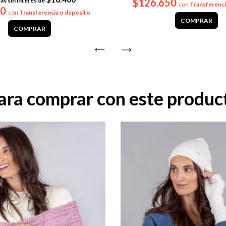
as sin interés de
$126.650
con
Transferenci
20
con
Transferencia o depósito
COMPRAR
COMPRAR
ara comprar con este produc